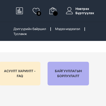
Нэвтрэх
Бүртгүүлэх
0
Дэлгүүрийн байршил
Мэдээ мэдээлэл
Тусламж
АСУУЛТ ХАРИУЛТ -
БАЙГУУЛЛАГЫН
FAQ
БОРЛУУЛАЛТ