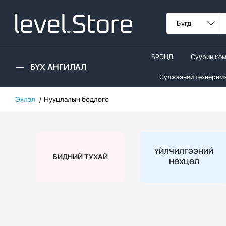
БРЭНД
Суурин ко
БҮХ АНГИЛАЛ
Сүлжээний төхөөрөм
Эхлэл
Нууцлалын бодлого
ҮЙЛЧИЛГЭЭНИЙ
БИДНИЙ ТУХАЙ
НӨХЦӨЛ