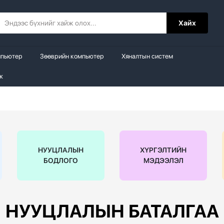
Хайх
мпьютер
Зөөврийн компьютер
Хяналтын систем
ж
НУУЦЛАЛЫН
ХҮРГЭЛТИЙН
БОДЛОГО
МЭДЭЭЛЭЛ
НУУЦЛАЛЫН БАТАЛГАА