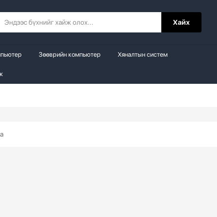
Хайх
мпьютер
Зөөврийн компьютер
Хяналтын систем
ж
а