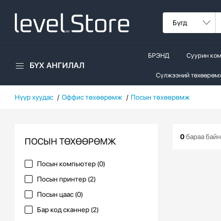
БРЭНД
Суурин ко
БҮХ АНГИЛАЛ
Сүлжээний төхөөрөм
Нүүр хуудас
Оффис төхөөрөмж
Посын төхөөрөмж
0
бараа байн
ПОСЫН ТӨХӨӨРӨМЖ
Посын компьютер (0)
Посын принтер (2)
Посын цаас (0)
Бар код сканнер (2)