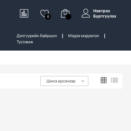
Нэвтрэх
Бүртгүүлэх
0
Дэлгүүрийн байршил
Мэдээ мэдээлэл
Тусламж
Шинэ ирсэнээр