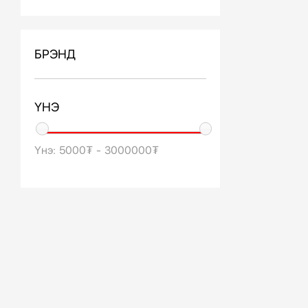
БРЭНД
ҮНЭ
Үнэ:
5000₮
-
3000000₮